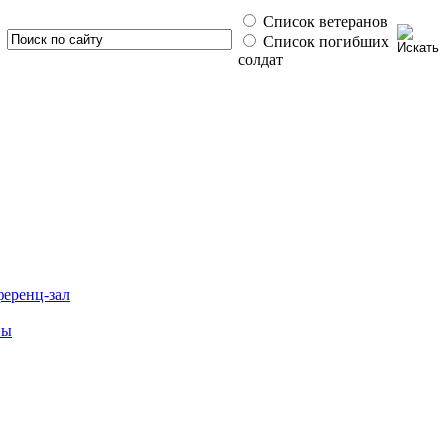
Список ветеранов
Список погибших
солдат
ференц-зал
ны