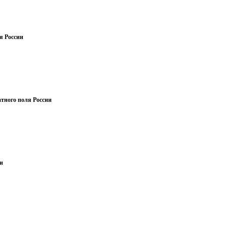
я России
атного поля России
ии