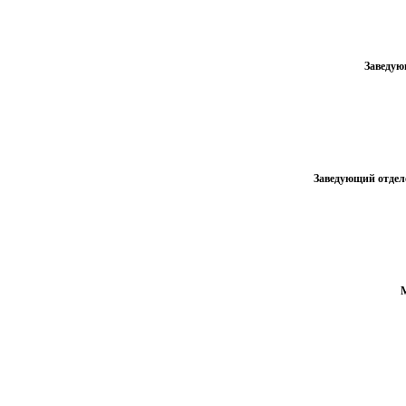
Заведую
Заведующий отдело
М