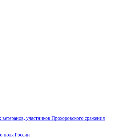
 ветеранов, участников Прохоровского сражения
го поля России