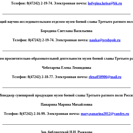
Телефон: 8(47242) 2-19-74. Электронная почта:
ladygina.larisa@bk.ru
________________________________________________________________________
щий научно-исследовательским отделом музея боевой славы Третьего ратного пол
Бородина Светлана Васильевна
Телефон: 8(47242) 2-19-74. Электронная почта:
nauka@prohpole.ru
________________________________________________________________________
м просветительно-образовательной деятельности музея боевой славы Третьего р
Чеботарева Елена Леонидовна
Телефон: 8(47242) 2-18-77. Электронная почта:
elena050906@mail.ru
________________________________________________________________________
енеджер сувенирной продукции музея боевой славы Третьего ратного поля Росс
Панарина Марина Михайловна
Телефон: 8(47242) 2-16-99. Электронная почта:
mary.panarina2012@yandex.ru
________________________________________________________________________
Зав. библиотекой Н.И. Рыжкова