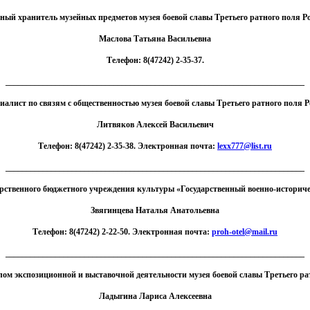
ный хранитель музейных предметов музея боевой славы Третьего ратного поля Р
Маслова Татьяна Васильевна
Телефон: 8(47242) 2-35-37.
________________________________________________________________________
иалист по связям с общественностью музея боевой славы Третьего ратного поля Р
Литвяков Алексей Васильевич
Телефон: 8(47242) 2-35-38. Электронная почта:
lexx777@list.ru
________________________________________________________________________
рственного бюджетного учреждения культуры «Государственный военно-историче
Звягинцева Наталья Анатольевна
Телефон: 8(47242) 2-22-50. Электронная почта:
proh-otel@mail.ru
________________________________________________________________________
ом экспозиционной и выставочной деятельности музея боевой славы Третьего ра
Ладыгина Лариса Алексеевна