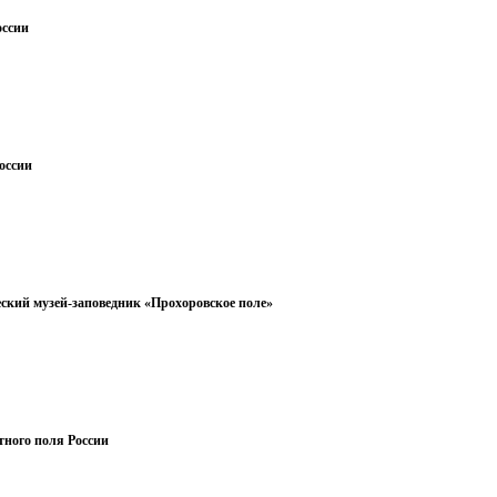
оссии
оссии
ский музей-заповедник «Прохоровское поле»
тного поля России