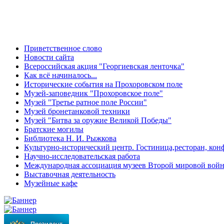
Приветственное слово
Новости сайта
Всероссийская акция "Георгиевская ленточка"
Как всё начиналось...
Исторические события на Прохоровском поле
Музей-заповедник "Прохоровское поле"
Музей "Третье ратное поле России"
Музей бронетанковой техники
Музей "Битва за оружие Великой Победы"
Братские могилы
Библиотека Н. И. Рыжкова
Культурно-исторический центр. Гостиница,ресторан, кон
Научно-исследовательская работа
Международная ассоциация музеев Второй мировой вой
Выставочная деятельность
Музейные кафе