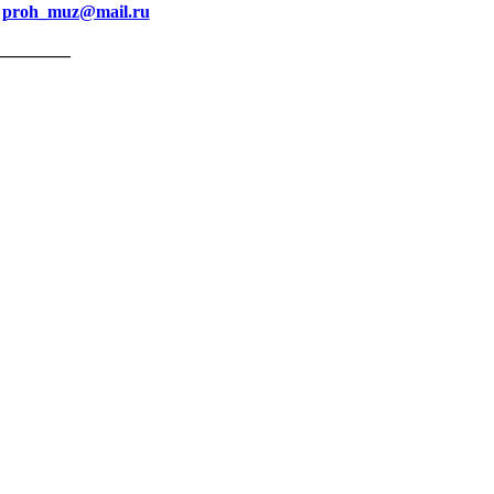
:
proh_muz@mail.ru
________